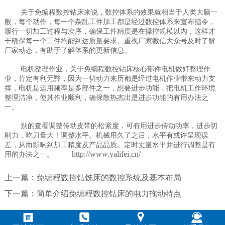
关于免编程数控钻床来说，数控体系的效果就相当于人类大脑一
般，每个动作，每一个杂乱工件加工都是经过数控体系来宣布指令，
履行一切加工过程与次序，确保工件精度是在操控规模以内，这样才
干确保每一个工件均能到达质量要求。重视厂家微信大众号及时了解
厂家动态，有助于了解体系的更新信息。
电机整理作业，关于免编程数控钻床核心部件电机做好整理作
业，肯定有利无弊，因为一切动力来历都是经过电机作业带来动力支
撑，电机是运用频率是多部件之一，想要进步功能，把电机工作环境
整理洁净，使其作业顺利，确保散热杰出是进步功能的有用办法之
一。
别的查看调整传动皮带的松紧度，可有用进步传动功率，进步切
削力，吃刀量大！调整水平。机械用久了之后，水平有或许呈现误
差，从而影响到加工精度及产品品质。定时丈量水平并进行调整是有
http://www.yalifei.cn/
用的办法之一。
上一篇：
免编程数控钻铣床的数控系统及基本布局
下一篇：
简单介绍免编程数控钻床的电力拖动特点



